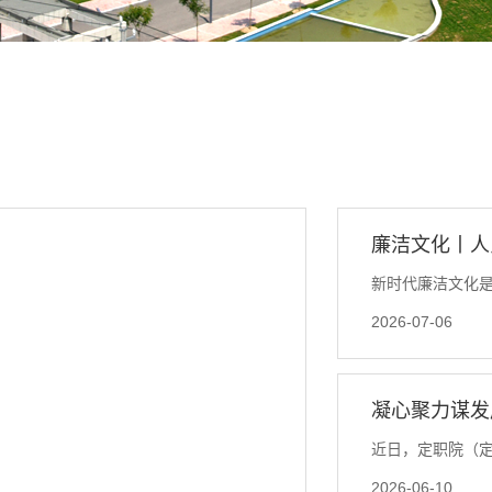
廉洁文化丨人
新时代廉洁文化
2026-07-06
的重要思想的原
洁文化建设”“用
凝心聚力谋发
我革命必须长期
董事会
近日，定职院（
体战的一项基础
2026-06-10